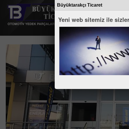
Büyüktarakçı Ticaret
ANA SAYFA
H
Yeni web sitemiz ile sizler