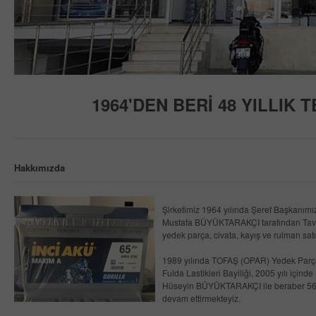
1964'DEN BERİ 48 YILLIK 
Hakkımızda
Şirketimiz 1964 yılında Şeref Başkanı
Mustafa BÜYÜKTARAKÇI tarafından Tava
yedek parça, civata, kayış ve rulman satış
1989 yılında TOFAŞ (OPAR) Yedek Parça 
Fulda Lastikleri Bayiliği, 2005 yılı iç
Hüseyin BÜYÜKTARAKÇI ile beraber 56 s
devam ettirmekteyiz.